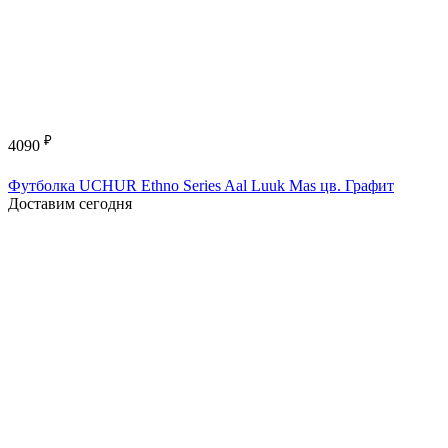
₽
4090
Футболка UCHUR Ethno Series Aal Luuk Mas цв. Графит
Доставим сегодня