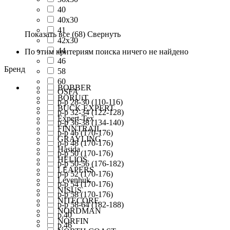
40
40x30
41
Показать все
(68)
Свернуть
42х30
44
По этим критериям поиска ничего не найдено
46
Бренд
58
60
BOBBER
OSFA
BORUiT
р-р 28-30 (110-116)
BUCK EXPERT
р-р 32-34 (122-128)
Expert-Tex
р-р 36-38 (134-140)
FINNTRAIL
р-р 46 (170-176)
GRAYLING
р-р 48 (170-176)
Hasida
р-р 50 (170-176)
HELIOS
р-р 50-56 (176-182)
LEAPERS
р-р 52 (170-176)
Levenhuk
р-р 54 (170-176)
NISUS
р-р 58 (170-176)
NITECORE
р-р 58-64 (182-188)
NORDMAN
р.40
NORFIN
р.46