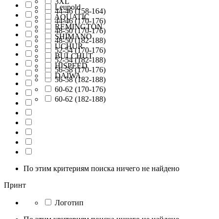
3XL
Leupold
44-46 (158-164)
AQUATIC
44-46 (170-176)
REMINGTON
48-50 (170-176)
SHIMANO
48-50 (182-188)
UCHUR
52-54 (170-176)
BULCHUT
52-54 (182-188)
HISPEED
56-58 (170-176)
DAIWA
56-58 (182-188)
60-62 (170-176)
60-62 (182-188)
По этим критериям поиска ничего не найдено
Принт
Логотип