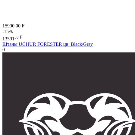
15990.00
₽
-15%
50
₽
13591
Штаны UCHUR FORESTER цв. Black/Gray
0