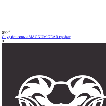
₽
690
Снуд флисовый MAGNUM GEAR графит
0