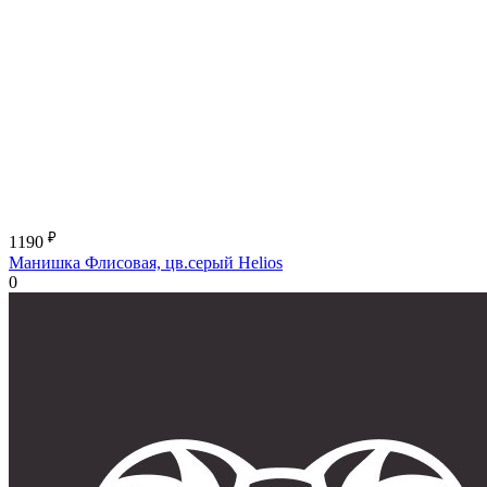
₽
1190
Манишка Флисовая, цв.серый Helios
0