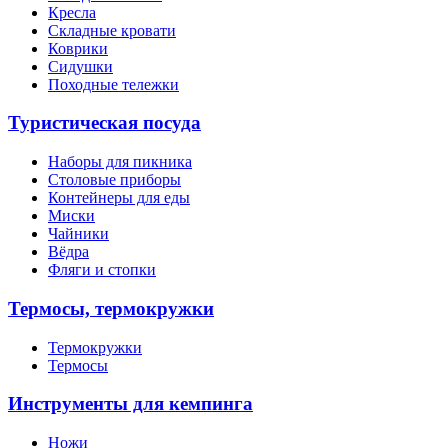
Кресла
Складные кровати
Коврики
Сидушки
Походные тележки
Туристическая посуда
Наборы для пикника
Столовые приборы
Контейнеры для еды
Миски
Чайники
Вёдра
Фляги и стопки
Термосы, термокружки
Термокружки
Термосы
Инструменты для кемпинга
Ножи