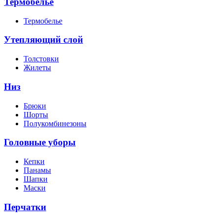
Термобелье
Термобелье
Утепляющий слой
Толстовки
Жилеты
Низ
Брюки
Шорты
Полукомбинезоны
Головные уборы
Кепки
Панамы
Шапки
Маски
Перчатки