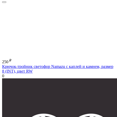
₽
250
Крючок-тройник светофор Namazu с каплей и камнем, размер
8 (INT), цвет RW
0