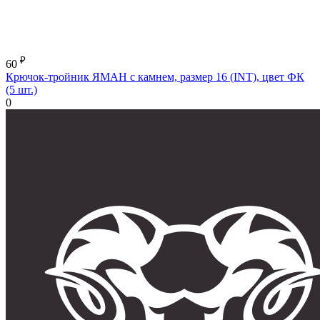
₽
60
Крючок-тройник ЯМАН с камнем, размер 16 (INT), цвет ФК
(5 шт.)
0