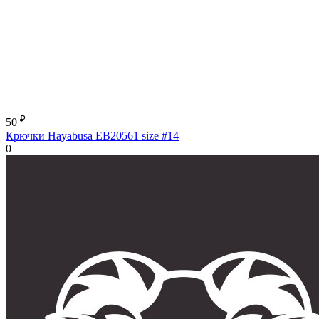
₽
50
Крючки Hayabusa EB20561 size #14
0