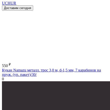
UCHUR
Доставим сегодня
₽
550
Кукан Namazu металл. трос 3,0 м, d-1,5 мм, 7 карабинов на
пруж. (уп. пакет)/30/
0