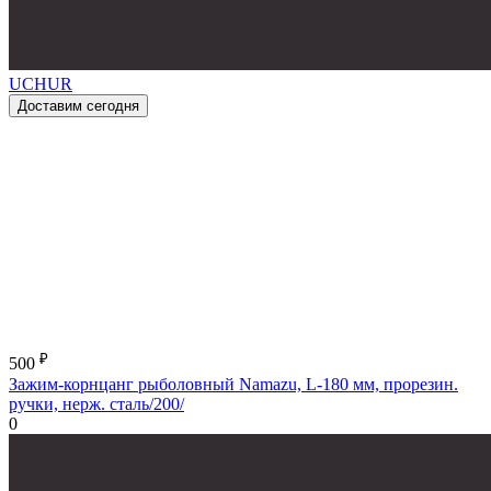
UCHUR
Доставим сегодня
₽
500
Зажим-корнцанг рыболовный Namazu, L-180 мм, прорезин.
ручки, нерж. сталь/200/
0