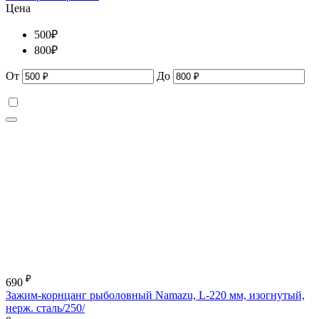
Цена
500
₽
800
₽
От
До
₽
690
Зажим-корнцанг рыболовный Namazu, L-220 мм, изогнутый,
нерж. сталь/250/