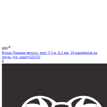
₽
800
Кукан Namazu металл. трос 3,5 м, d-2 мм, 10 карабинов на
пруж. (уп. пакет)/25/35/
0