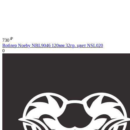
₽
730
Воблер Noeby NBL9046 120мм 32гр. цвет NSL020
0