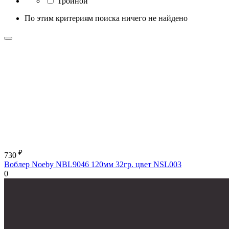
Тройной
По этим критериям поиска ничего не найдено
₽
730
Воблер Noeby NBL9046 120мм 32гр. цвет NSL003
0