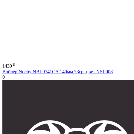
₽
1430
Воблер Noeby NBL9741CA 140мм 53гр. цвет NSL008
0