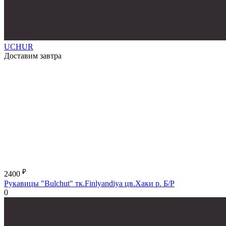
UCHUR
Доставим завтра
₽
2400
Рукавицы "Bulchut" тк.Finlyandiya цв.Хаки р. Б/Р
0