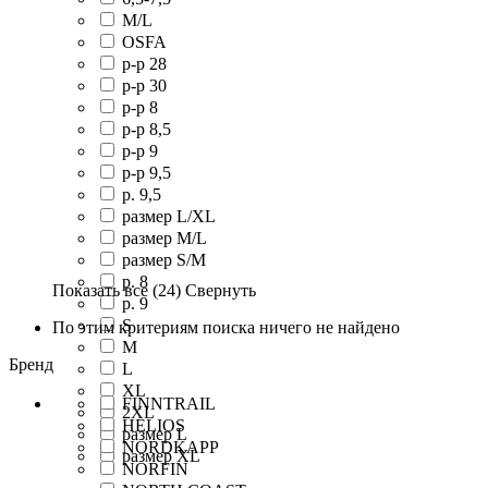
M/L
OSFA
р-р 28
р-р 30
р-р 8
р-р 8,5
р-р 9
р-р 9,5
р. 9,5
размер L/XL
размер M/L
размер S/M
р. 8
Показать все
(24)
Свернуть
р. 9
S
По этим критериям поиска ничего не найдено
M
Бренд
L
XL
FINNTRAIL
2XL
HELIOS
размер L
NORDKAPP
размер XL
NORFIN