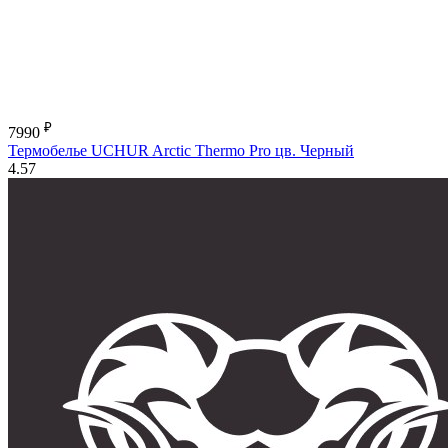
₽
7990
Термобелье UCHUR Arctic Thermo Pro цв. Черный
4.57