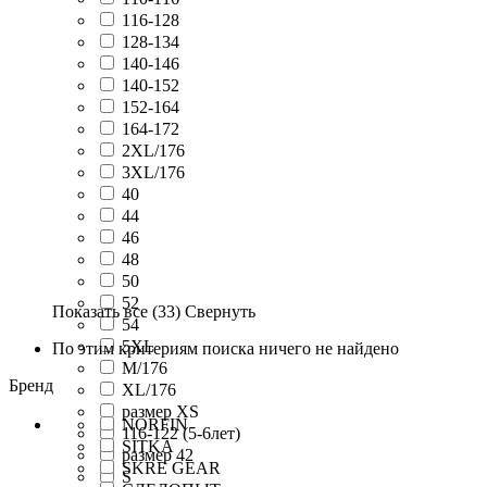
116-128
128-134
140-146
140-152
152-164
164-172
2XL/176
3XL/176
40
44
46
48
50
52
Показать все
(33)
Свернуть
54
5XL
По этим критериям поиска ничего не найдено
M/176
Бренд
XL/176
размер XS
NORFIN
116-122 (5-6лет)
SITKA
размер 42
SKRE GEAR
S