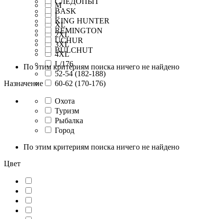
СЛЕДОПЫТ
M
BASK
L
KING HUNTER
XL
REMINGTON
2XL
UCHUR
3XL
BULCHUT
4XL
L/176
По этим критериям поиска ничего не найдено
52-54 (182-188)
Назначение
60-62 (170-176)
Охота
Туризм
Рыбалка
Город
По этим критериям поиска ничего не найдено
Цвет