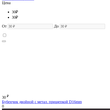
Цена
30
₽
30
₽
От
До
₽
30
Бубенчик двойной с метал. прищепкой D16mm
0