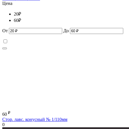
Цена
20
₽
60
₽
От
До
₽
60
Стор. лавс. конусный № 1/110мм
0