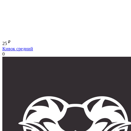
₽
25
Кивок средний
0