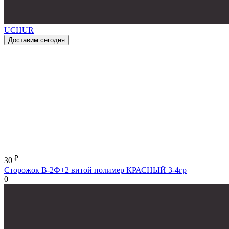
UCHUR
Доставим сегодня
₽
30
Сторожок В-2Ф+2 витой полимер КРАСНЫЙ 3-4гр
0