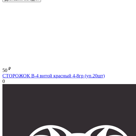
₽
50
СТОРОЖОК В-4 витой красный 4-8гр (уп.20шт)
0