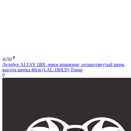
₽
4150
Ледобур ALTAY 180L левое вращение, цельнотянутый шнек,
высота шнека 40см (LAL-180LD) Тонар
0