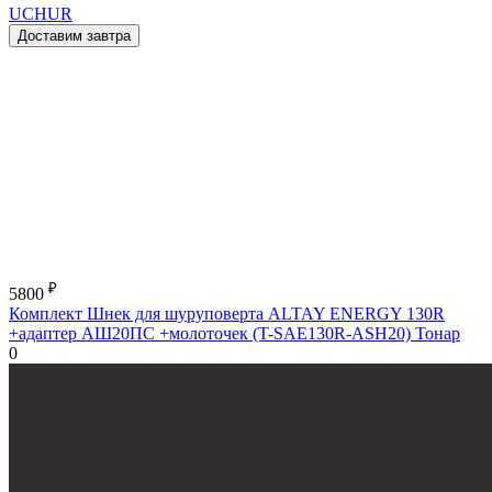
UCHUR
Доставим завтра
₽
5800
Комплект Шнек для шуруповерта ALTAY ENERGY 130R
+адаптер АШ20ПС +молоточек (T-SAE130R-ASH20) Тонар
0