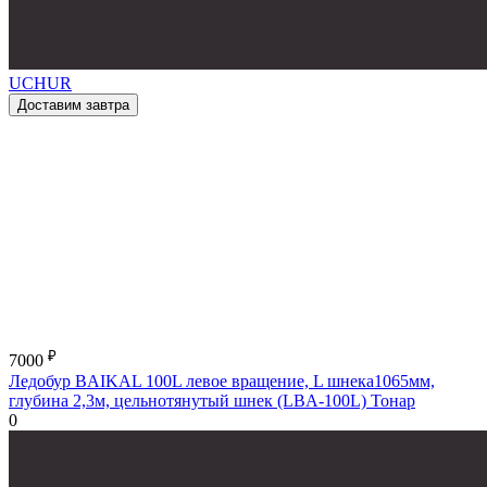
UCHUR
Доставим завтра
₽
7000
Ледобур BAIKAL 100L левое вращение, L шнека1065мм,
глубина 2,3м, цельнотянутый шнек (LBA-100L) Тонар
0