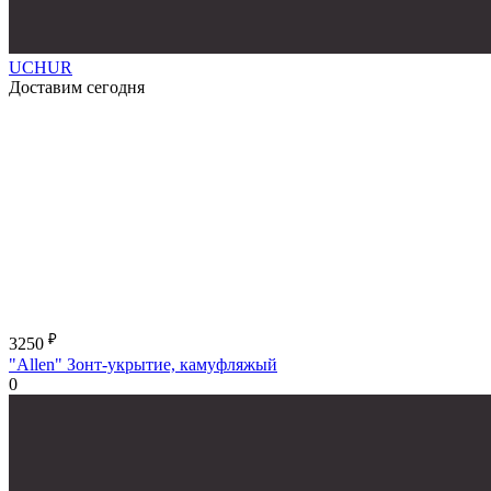
UCHUR
Доставим сегодня
₽
3250
"Allen" Зонт-укрытие, камуфляжый
0