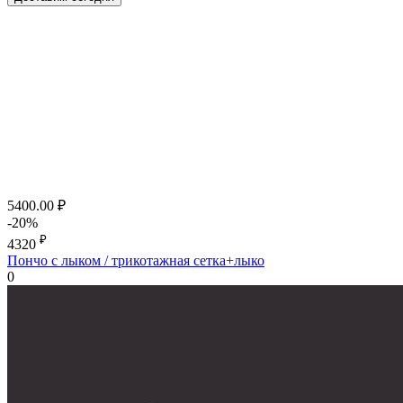
5400.00
₽
-20%
₽
4320
Пончо с лыком / трикотажная сетка+лыко
0