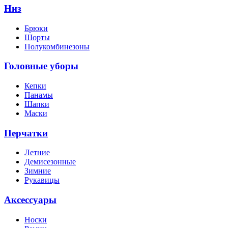
Низ
Брюки
Шорты
Полукомбинезоны
Головные уборы
Кепки
Панамы
Шапки
Маски
Перчатки
Летние
Демисезонные
Зимние
Рукавицы
Аксессуары
Носки