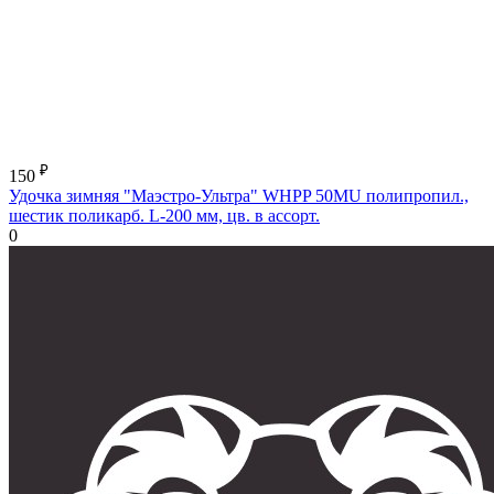
₽
150
Удочка зимняя "Маэстро-Ультра" WHPP 50MU полипропил.,
шестик поликарб. L-200 мм, цв. в ассорт.
0