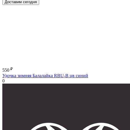
Доставим сегодня
₽
550
Удочка зимняя Балалайка RBU-B цв синий
0