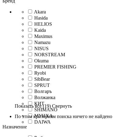
Бренд
Akara
Hasida
HELIOS
Kaida
Maximus
Namazu
NISUS
NORSTREAM
Okuma
PREMIER FISHING
Ryobi
SibBear
SPRUT
Волгаръ
Волжанка
КИТ
Показать все
(19)
Свернуть
SHIMANO
МУНХА
По этим критериям поиска ничего не найдено
DAIWA
Назначение