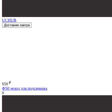
UCHUR
Доставим завтра
₽
650
Ф50 чехол для подсачника
0