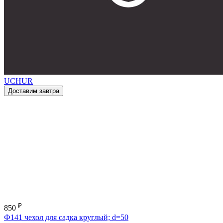
UCHUR
Доставим завтра
₽
850
Ф141 чехол для садка круглый; d=50