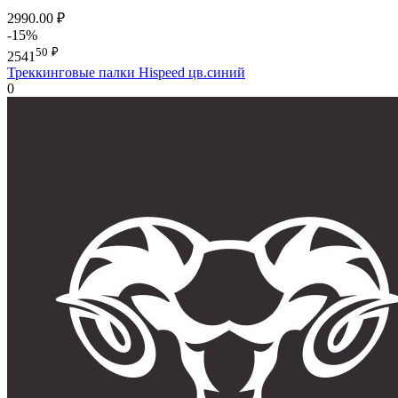
2990.00
₽
-15%
50
₽
2541
Треккинговые палки Hispeed цв.синий
0