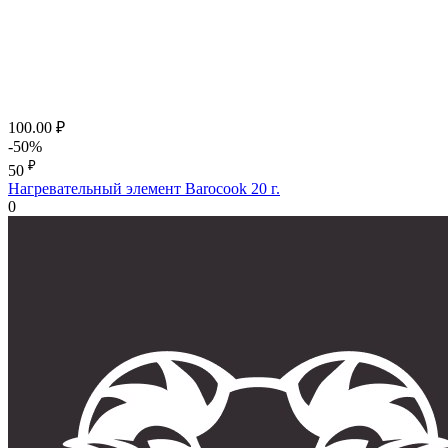
100.00
₽
-50%
₽
50
Нагревательный элемент Barocook 20 г.
0