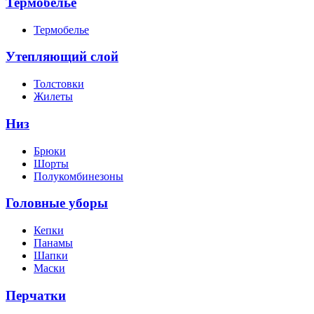
Термобелье
Термобелье
Утепляющий слой
Толстовки
Жилеты
Низ
Брюки
Шорты
Полукомбинезоны
Головные уборы
Кепки
Панамы
Шапки
Маски
Перчатки