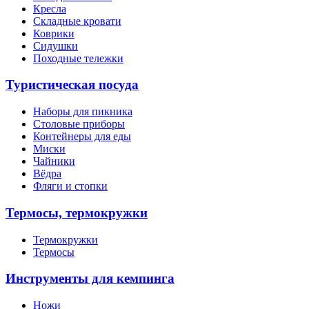
Кресла
Складные кровати
Коврики
Сидушки
Походные тележки
Туристическая посуда
Наборы для пикника
Столовые приборы
Контейнеры для еды
Миски
Чайники
Вёдра
Фляги и стопки
Термосы, термокружки
Термокружки
Термосы
Инструменты для кемпинга
Ножи