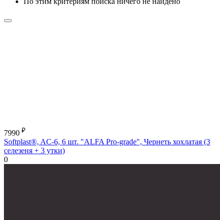
По этим критериям поиска ничего не найдено
₽
7990
Softplast®, AC-6, 6 шт. "ALFA Pro-grade", Чернеть хохлатая (3
селезеня + 3 утки)
0