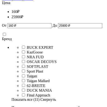
Цена
160
₽
25900
₽
От
До
Бренд
BUCK EXPERT
KazGoose
NRA FUD
OSCAR DECOYS
SOFTPLAST
Sport Plast
Taigan
Taigan Mallard
62-BREITE
DUCK MANIA
Final Approach
Показать все
(11)
Свернуть