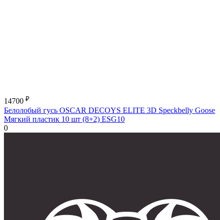
₽
14700
Белолобый гусь OSCAR DECOYS ELITE 3D Speckbelly Goose
Мягкий пластик 10 шт (8+2) ESG10
0