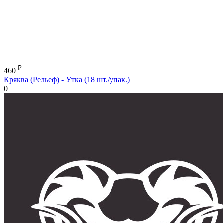
₽
460
Кряква (Рельеф) - Утка (18 шт./упак.)
0