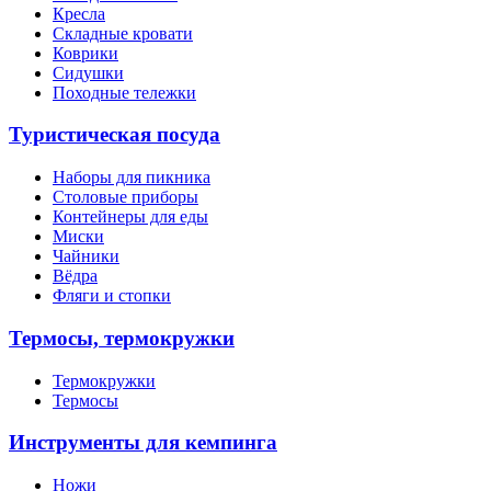
Кресла
Складные кровати
Коврики
Сидушки
Походные тележки
Туристическая посуда
Наборы для пикника
Столовые приборы
Контейнеры для еды
Миски
Чайники
Вёдра
Фляги и стопки
Термосы, термокружки
Термокружки
Термосы
Инструменты для кемпинга
Ножи