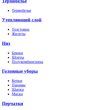
Термобелье
Термобелье
Утепляющий слой
Толстовки
Жилеты
Низ
Брюки
Шорты
Полукомбинезоны
Головные уборы
Кепки
Панамы
Шапки
Маски
Перчатки