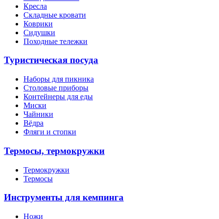
Кресла
Складные кровати
Коврики
Сидушки
Походные тележки
Туристическая посуда
Наборы для пикника
Столовые приборы
Контейнеры для еды
Миски
Чайники
Вёдра
Фляги и стопки
Термосы, термокружки
Термокружки
Термосы
Инструменты для кемпинга
Ножи