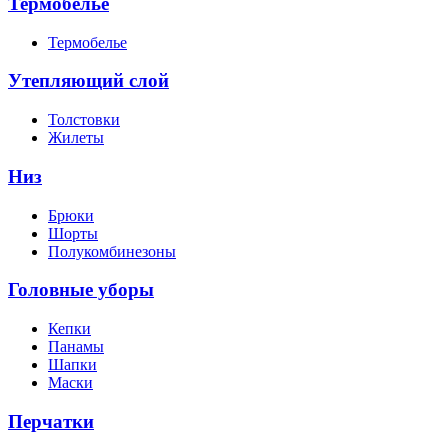
Термобелье
Термобелье
Утепляющий слой
Толстовки
Жилеты
Низ
Брюки
Шорты
Полукомбинезоны
Головные уборы
Кепки
Панамы
Шапки
Маски
Перчатки