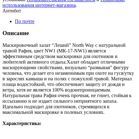
использования интернет-магазина
.
Антибот
По почте
Описание
Маскировочный халат “Леший” North Way с натуральной
травой Рафия, цвет NW1 (МК-17-NW1) является
эффективным средством маскировки для охотников и
любителей активного отдыха.Халат обладает отличными
маскирующими свойствами, визуально “размывая” фигуру
человека, что делает его незаменимым при охоте на гуся/утку
в зарослях камыша и на полях с пожухлой травой. Материал
плаща водостойкий, что обеспечивает защиту от дождя и
ветра, хотя не является 100% водонепроницаемым.
Натуральная трава Рафия очень прочная, не гниет, стойкая к
иссыханию и не издает сильного неприятного запаха.
Идеально подходит для охотников, стремящихся к
максимальной маскировке в полевых условиях.
Характеристика: