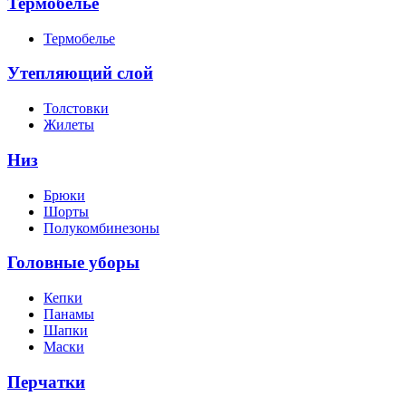
Термобелье
Термобелье
Утепляющий слой
Толстовки
Жилеты
Низ
Брюки
Шорты
Полукомбинезоны
Головные уборы
Кепки
Панамы
Шапки
Маски
Перчатки