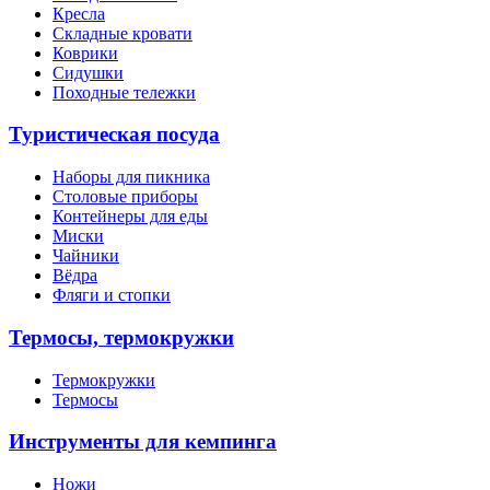
Кресла
Складные кровати
Коврики
Сидушки
Походные тележки
Туристическая посуда
Наборы для пикника
Столовые приборы
Контейнеры для еды
Миски
Чайники
Вёдра
Фляги и стопки
Термосы, термокружки
Термокружки
Термосы
Инструменты для кемпинга
Ножи