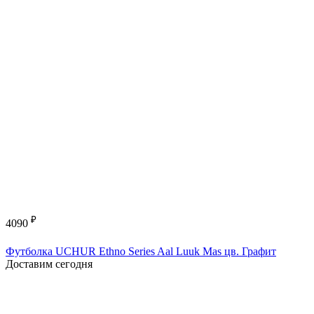
₽
4090
Футболка UCHUR Ethno Series Aal Luuk Mas цв. Графит
Доставим сегодня