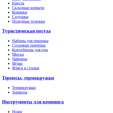
Кресла
Складные кровати
Коврики
Сидушки
Походные тележки
Туристическая посуда
Наборы для пикника
Столовые приборы
Контейнеры для еды
Миски
Чайники
Вёдра
Фляги и стопки
Термосы, термокружки
Термокружки
Термосы
Инструменты для кемпинга
Ножи