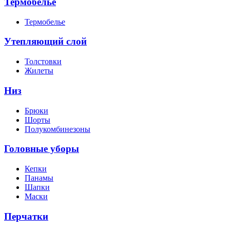
Термобелье
Термобелье
Утепляющий слой
Толстовки
Жилеты
Низ
Брюки
Шорты
Полукомбинезоны
Головные уборы
Кепки
Панамы
Шапки
Маски
Перчатки