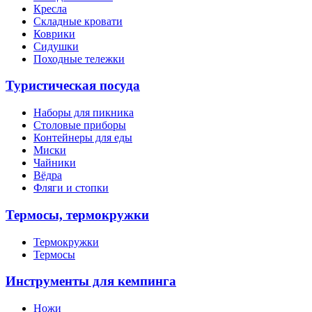
Кресла
Складные кровати
Коврики
Сидушки
Походные тележки
Туристическая посуда
Наборы для пикника
Столовые приборы
Контейнеры для еды
Миски
Чайники
Вёдра
Фляги и стопки
Термосы, термокружки
Термокружки
Термосы
Инструменты для кемпинга
Ножи