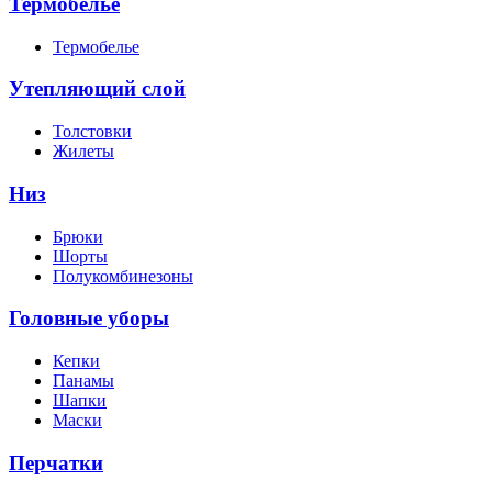
Термобелье
Термобелье
Утепляющий слой
Толстовки
Жилеты
Низ
Брюки
Шорты
Полукомбинезоны
Головные уборы
Кепки
Панамы
Шапки
Маски
Перчатки