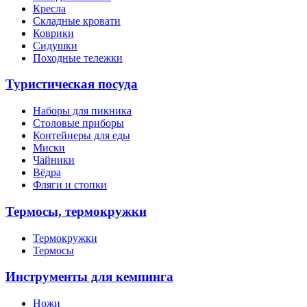
Кресла
Складные кровати
Коврики
Сидушки
Походные тележки
Туристическая посуда
Наборы для пикника
Столовые приборы
Контейнеры для еды
Миски
Чайники
Вёдра
Фляги и стопки
Термосы, термокружки
Термокружки
Термосы
Инструменты для кемпинга
Ножи