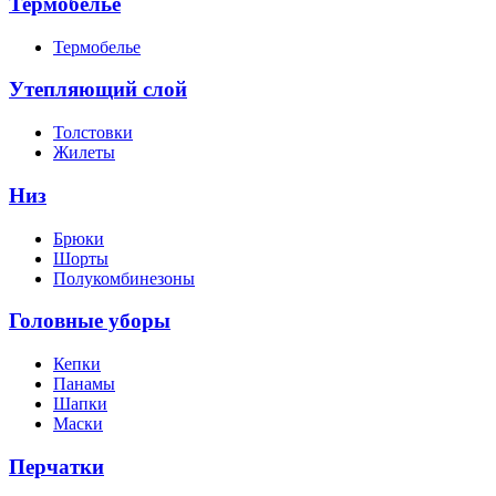
Термобелье
Термобелье
Утепляющий слой
Толстовки
Жилеты
Низ
Брюки
Шорты
Полукомбинезоны
Головные уборы
Кепки
Панамы
Шапки
Маски
Перчатки