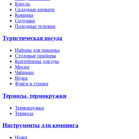
Кресла
Складные кровати
Коврики
Сидушки
Походные тележки
Туристическая посуда
Наборы для пикника
Столовые приборы
Контейнеры для еды
Миски
Чайники
Вёдра
Фляги и стопки
Термосы, термокружки
Термокружки
Термосы
Инструменты для кемпинга
Ножи