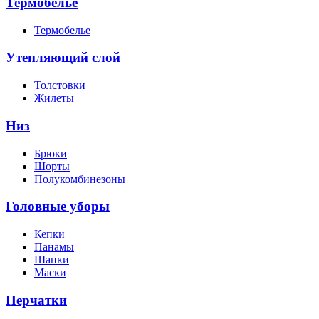
Термобелье
Термобелье
Утепляющий слой
Толстовки
Жилеты
Низ
Брюки
Шорты
Полукомбинезоны
Головные уборы
Кепки
Панамы
Шапки
Маски
Перчатки