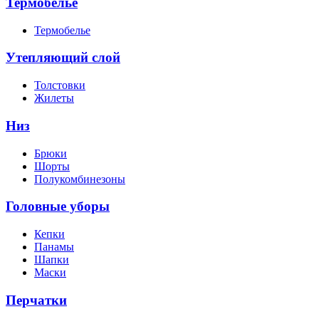
Термобелье
Термобелье
Утепляющий слой
Толстовки
Жилеты
Низ
Брюки
Шорты
Полукомбинезоны
Головные уборы
Кепки
Панамы
Шапки
Маски
Перчатки