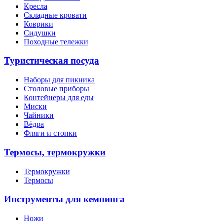
Кресла
Складные кровати
Коврики
Сидушки
Походные тележки
Туристическая посуда
Наборы для пикника
Столовые приборы
Контейнеры для еды
Миски
Чайники
Вёдра
Фляги и стопки
Термосы, термокружки
Термокружки
Термосы
Инструменты для кемпинга
Ножи