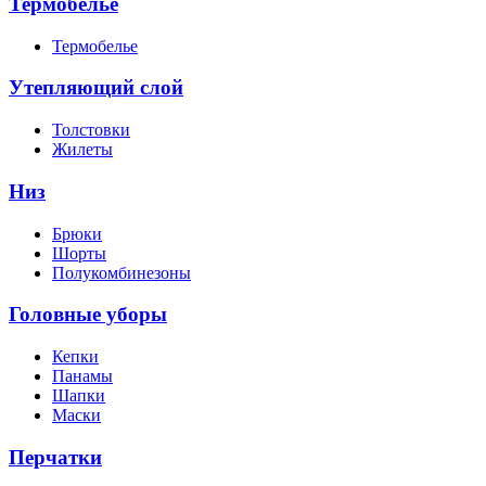
Термобелье
Термобелье
Утепляющий слой
Толстовки
Жилеты
Низ
Брюки
Шорты
Полукомбинезоны
Головные уборы
Кепки
Панамы
Шапки
Маски
Перчатки