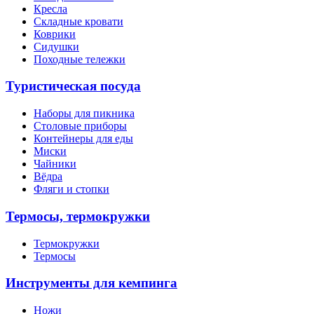
Кресла
Складные кровати
Коврики
Сидушки
Походные тележки
Туристическая посуда
Наборы для пикника
Столовые приборы
Контейнеры для еды
Миски
Чайники
Вёдра
Фляги и стопки
Термосы, термокружки
Термокружки
Термосы
Инструменты для кемпинга
Ножи