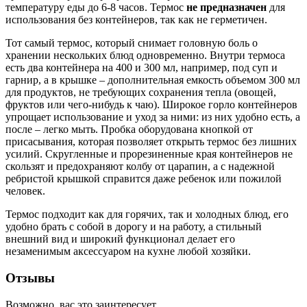
температуру еды до 6-8 часов. Термос
не предназначен
для
использования без контейнеров, так как не герметичен.
Тот самый термос, который снимает головную боль о
хранении нескольких блюд одновременно. Внутри термоса
есть два контейнера на 400 и 300 мл, например, под суп и
гарнир, а в крышке – дополнительная емкость объемом 300 мл
для продуктов, не требующих сохранения тепла (овощей,
фруктов или чего-нибудь к чаю). Широкое горло контейнеров
упрощает использование и уход за ними: из них удобно есть, а
после – легко мыть. Пробка оборудована кнопкой от
присасывания, которая позволяет открыть термос без лишних
усилий. Скругленные и прорезиненные края контейнеров не
скользят и предохраняют колбу от царапин, а с надежной
ребристой крышкой справится даже ребенок или пожилой
человек.
Термос подходит как для горячих, так и холодных блюд, его
удобно брать с собой в дорогу и на работу, а стильный
внешний вид и широкий функционал делает его
незаменимым аксессуаром на кухне любой хозяйки.
Отзывы
Возможно, вас это заинтересует