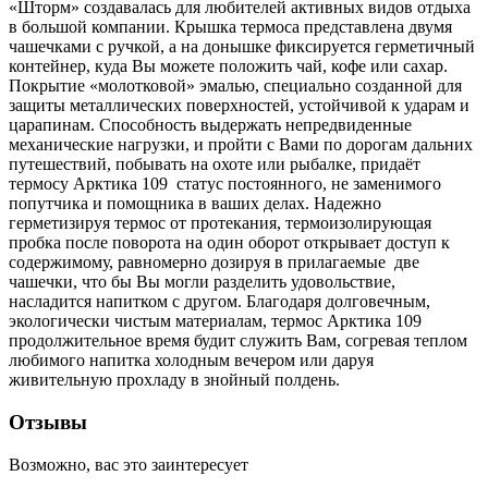
«Шторм» создавалась для любителей активных видов отдыха
в большой компании. Крышка термоса представлена двумя
чашечками с ручкой, а на донышке фиксируется герметичный
контейнер, куда Вы можете положить чай, кофе или сахар.
Покрытие «молотковой» эмалью, специально созданной для
защиты металлических поверхностей, устойчивой к ударам и
царапинам. Способность выдержать непредвиденные
механические нагрузки, и пройти с Вами по дорогам дальних
путешествий, побывать на охоте или рыбалке, придаёт
термосу Арктика 109 статус постоянного, не заменимого
попутчика и помощника в ваших делах. Надежно
герметизируя термос от протекания, термоизолирующая
пробка после поворота на один оборот открывает доступ к
содержимому, равномерно дозируя в прилагаемые две
чашечки, что бы Вы могли разделить удовольствие,
насладится напитком с другом. Благодаря долговечным,
экологически чистым материалам, термос Арктика 109
продолжительное время будит служить Вам, согревая теплом
любимого напитка холодным вечером или даруя
живительную прохладу в знойный полдень.
Отзывы
Возможно, вас это заинтересует