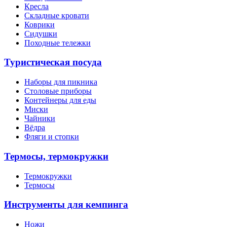
Кресла
Складные кровати
Коврики
Сидушки
Походные тележки
Туристическая посуда
Наборы для пикника
Столовые приборы
Контейнеры для еды
Миски
Чайники
Вёдра
Фляги и стопки
Термосы, термокружки
Термокружки
Термосы
Инструменты для кемпинга
Ножи