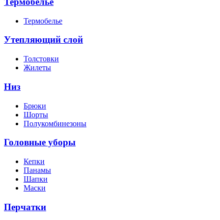
Термобелье
Термобелье
Утепляющий слой
Толстовки
Жилеты
Низ
Брюки
Шорты
Полукомбинезоны
Головные уборы
Кепки
Панамы
Шапки
Маски
Перчатки