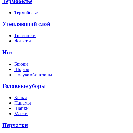
Термобелье
Термобелье
Утепляющий слой
Толстовки
Жилеты
Низ
Брюки
Шорты
Полукомбинезоны
Головные уборы
Кепки
Панамы
Шапки
Маски
Перчатки