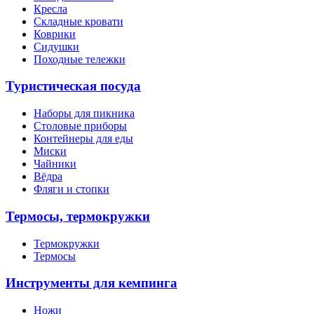
Кресла
Складные кровати
Коврики
Сидушки
Походные тележки
Туристическая посуда
Наборы для пикника
Столовые приборы
Контейнеры для еды
Миски
Чайники
Вёдра
Фляги и стопки
Термосы, термокружки
Термокружки
Термосы
Инструменты для кемпинга
Ножи