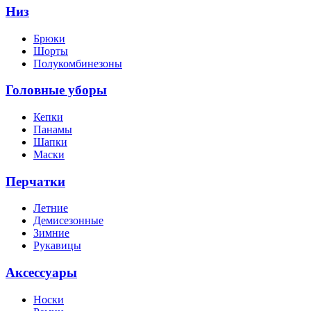
Низ
Брюки
Шорты
Полукомбинезоны
Головные уборы
Кепки
Панамы
Шапки
Маски
Перчатки
Летние
Демисезонные
Зимние
Рукавицы
Аксессуары
Носки