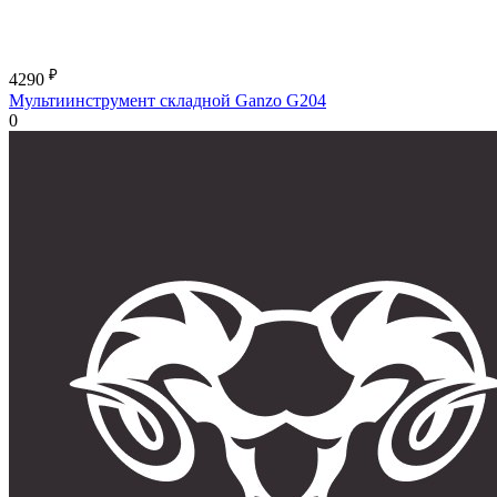
₽
4290
Мультиинструмент складной Ganzo G204
0