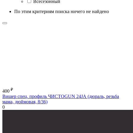
Всесезонный
По этим критериям поиска ничего не найдено
₽
400
Вишер спец. профиль ЧИСТОGUN 24JА (дюраль, резьба
мама, дюймовая, 8/36)
0