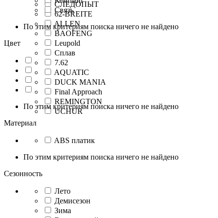
Кемпинг
СЛЕДОПЫТ
Связь
62-BREITE
ALLEN
По этим критериям поиска ничего не найдено
BAOFENG
Цвет
Leupold
Сплав
7.62
AQUATIC
DUCK MANIA
Final Approach
REMINGTON
По этим критериям поиска ничего не найдено
UCHUR
Материал
ABS платик
По этим критериям поиска ничего не найдено
Сезонность
Лето
Демисезон
Зима