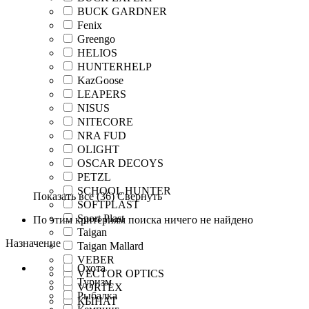
BUCK GARDNER
Fenix
Greengo
HELIOS
HUNTERHELP
KazGoose
LEAPERS
NISUS
NITECORE
NRA FUD
OLIGHT
OSCAR DECOYS
PETZL
SCHOOL HUNTER
Показать все
(36)
Свернуть
SOFTPLAST
Sport Plast
По этим критериям поиска ничего не найдено
Taigan
Назначение
Taigan Mallard
VEBER
Охота
VECTOR OPTICS
Туризм
VORTEX
Рыбалка
КЫНАТ