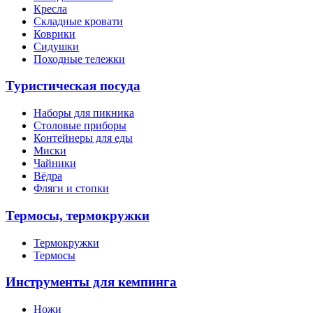
Кресла
Складные кровати
Коврики
Сидушки
Походные тележки
Туристическая посуда
Наборы для пикника
Столовые приборы
Контейнеры для еды
Миски
Чайники
Вёдра
Фляги и стопки
Термосы, термокружки
Термокружки
Термосы
Инструменты для кемпинга
Ножи