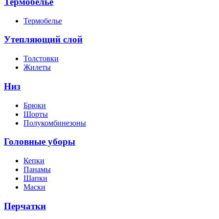
Термобелье
Термобелье
Утепляющий слой
Толстовки
Жилеты
Низ
Брюки
Шорты
Полукомбинезоны
Головные уборы
Кепки
Панамы
Шапки
Маски
Перчатки