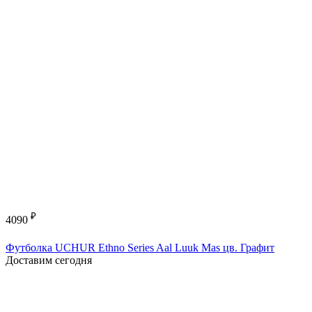
₽
4090
Футболка UCHUR Ethno Series Aal Luuk Mas цв. Графит
Доставим сегодня