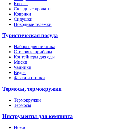
Кресла
Складные кровати
Коврики
Сидушки
Походные тележки
Туристическая посуда
Наборы для пикника
Столовые приборы
Контейнеры для еды
Миски
Чайники
Вёдра
Фляги и стопки
Термосы, термокружки
Термокружки
Термосы
Инструменты для кемпинга
Ножи