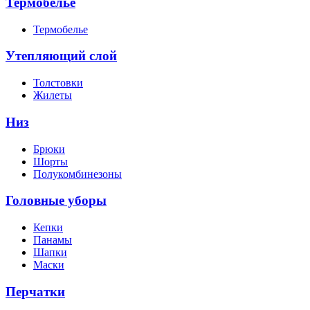
Термобелье
Термобелье
Утепляющий слой
Толстовки
Жилеты
Низ
Брюки
Шорты
Полукомбинезоны
Головные уборы
Кепки
Панамы
Шапки
Маски
Перчатки