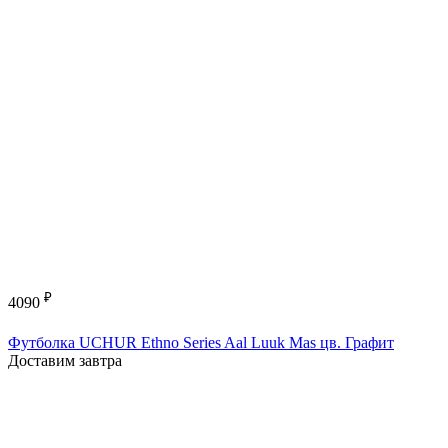
₽
4090
Футболка UCHUR Ethno Series Aal Luuk Mas цв. Графит
Доставим завтра