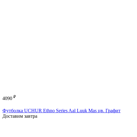
₽
4090
Футболка UCHUR Ethno Series Aal Luuk Mas цв. Графит
Доставим завтра