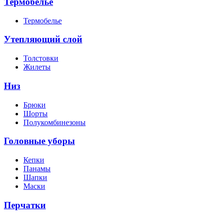
Термобелье
Термобелье
Утепляющий слой
Толстовки
Жилеты
Низ
Брюки
Шорты
Полукомбинезоны
Головные уборы
Кепки
Панамы
Шапки
Маски
Перчатки