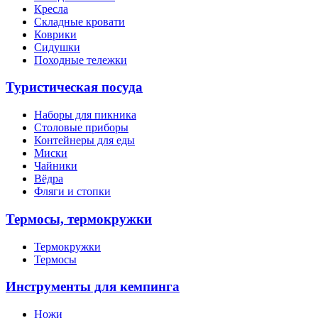
Кресла
Складные кровати
Коврики
Сидушки
Походные тележки
Туристическая посуда
Наборы для пикника
Столовые приборы
Контейнеры для еды
Миски
Чайники
Вёдра
Фляги и стопки
Термосы, термокружки
Термокружки
Термосы
Инструменты для кемпинга
Ножи