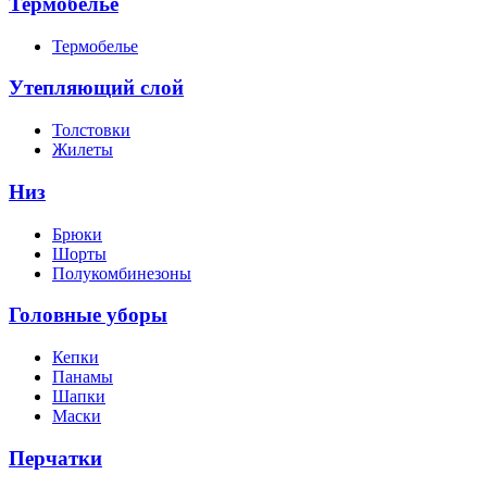
Термобелье
Термобелье
Утепляющий слой
Толстовки
Жилеты
Низ
Брюки
Шорты
Полукомбинезоны
Головные уборы
Кепки
Панамы
Шапки
Маски
Перчатки