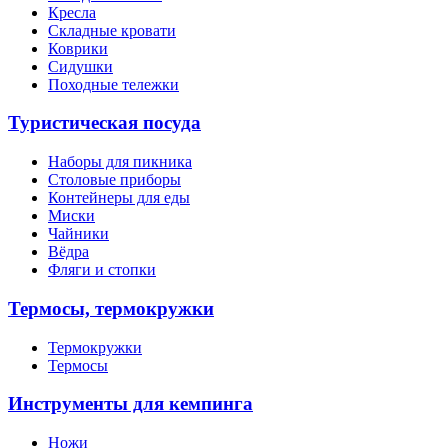
Кресла
Складные кровати
Коврики
Сидушки
Походные тележки
Туристическая посуда
Наборы для пикника
Столовые приборы
Контейнеры для еды
Миски
Чайники
Вёдра
Фляги и стопки
Термосы, термокружки
Термокружки
Термосы
Инструменты для кемпинга
Ножи