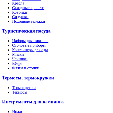
Кресла
Складные кровати
Коврики
Сидушки
Походные тележки
Туристическая посуда
Наборы для пикника
Столовые приборы
Контейнеры для еды
Миски
Чайники
Вёдра
Фляги и стопки
Термосы, термокружки
Термокружки
Термосы
Инструменты для кемпинга
Ножи