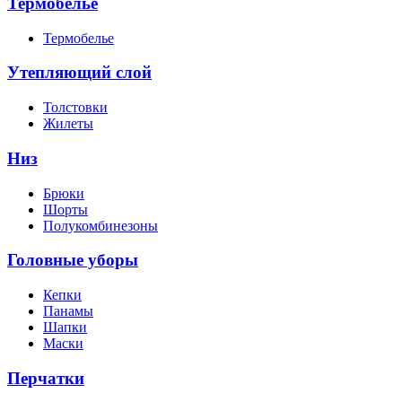
Термобелье
Термобелье
Утепляющий слой
Толстовки
Жилеты
Низ
Брюки
Шорты
Полукомбинезоны
Головные уборы
Кепки
Панамы
Шапки
Маски
Перчатки