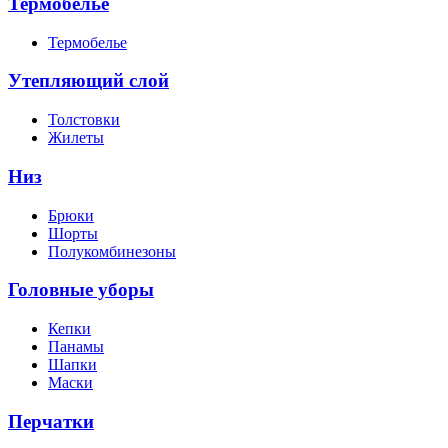
Термобелье
Термобелье
Утепляющий слой
Толстовки
Жилеты
Низ
Брюки
Шорты
Полукомбинезоны
Головные уборы
Кепки
Панамы
Шапки
Маски
Перчатки