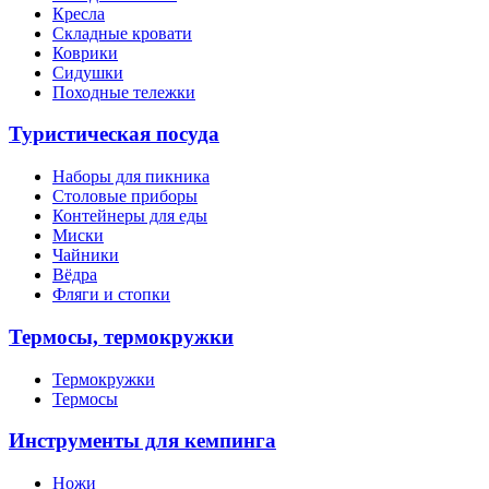
Кресла
Складные кровати
Коврики
Сидушки
Походные тележки
Туристическая посуда
Наборы для пикника
Столовые приборы
Контейнеры для еды
Миски
Чайники
Вёдра
Фляги и стопки
Термосы, термокружки
Термокружки
Термосы
Инструменты для кемпинга
Ножи